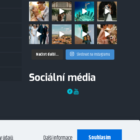
Načíst další…
Sledovat na Instagramu
Sociální média
Souhlasím
y údajů
.
Další informace