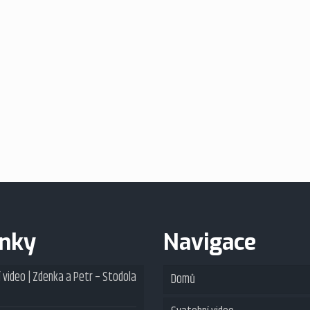
inky
Navigace
 video | Zdenka a Petr – Stodola
Domů