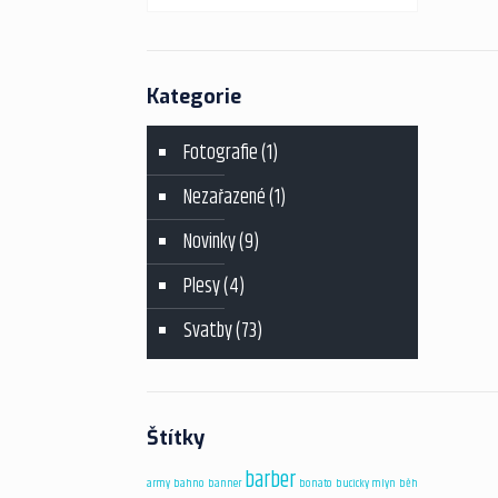
Vizualizace interiérů
Reference
Kategorie
Fotografie
(1)
Nezařazené
(1)
Novinky
(9)
Plesy
(4)
Svatby
(73)
Štítky
barber
army
bahno
banner
bonato
bucicky mlyn
běh