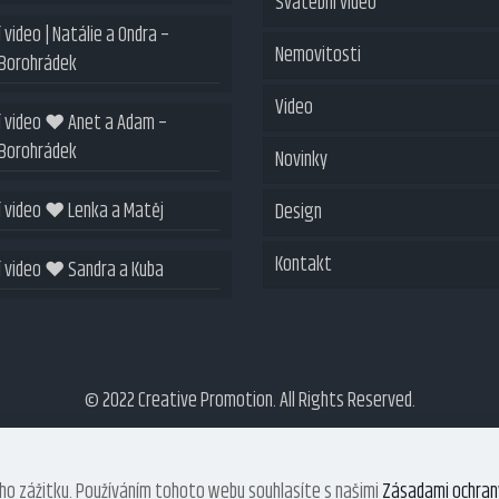
Svatební video
 video | Natálie a Ondra –
Nemovitosti
 Borohrádek
Video
Fotografie
í video ❤ Anet a Adam –
 Borohrádek
Novinky
Videoprohlídky
Maturitní video
 video ❤ Lenka a Matěj
Design
Virtuální prohlídky
Videoprohlídky nemovitostí
Kontakt
Virtual staging
360 video spin
Webové stránky
 video ❤ Sandra a Kuba
Vizualizace interiérů
Reference
© 2022 Creative Promotion. All Rights Reserved.
ho zážitku. Používáním tohoto webu souhlasíte s našimi
Zásadami ochran