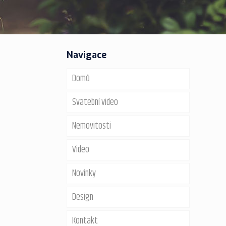
Navigace
Domů
Svatební video
Nemovitosti
Video
Fotografie
Novinky
Videoprohlídky
Maturitní video
Design
Virtuální prohlídky
Videoprohlídky nemovitostí
Kontakt
Virtual staging
360 video spin
Webové stránky