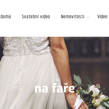
Domů
Svatební video
Nemovitosti
Video
na faře