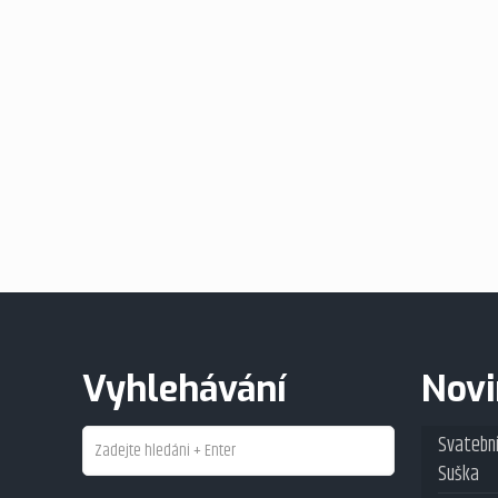
Vyhlehávání
Nov
Svatební
Suška