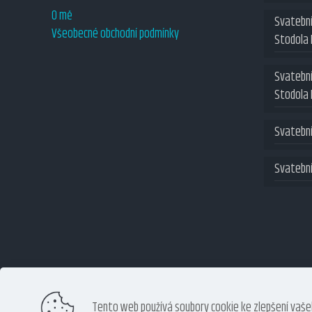
O mě
Svatební
Všeobecné obchodní podmínky
Stodola
Svatebn
Stodola
Svatební
Svatební
Tento web používá soubory cookie ke zlepšení vaše