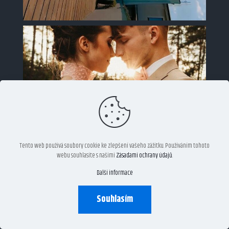
Tento web používá soubory cookie ke zlepšení vašeho zážitku. Používáním tohoto
webu souhlasíte s našimi
Zásadami ochrany údajů
.
Další informace
Souhlasím
Načíst další…
Sledovat na Instagramu