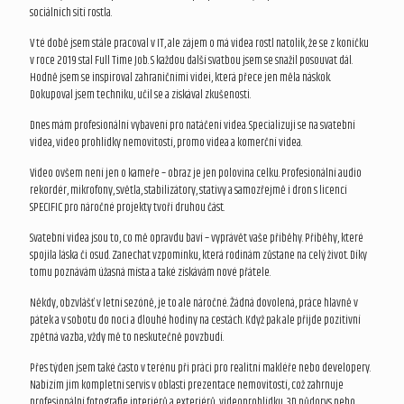
sociálních sítí rostla.
V té době jsem stále pracoval v IT, ale zájem o má videa rostl natolik, že se z koníčku
v roce 2019 stal Full Time Job. S každou další svatbou jsem se snažil posouvat dál.
Hodně jsem se inspiroval zahraničními videi, která přece jen měla náskok.
Dokupoval jsem techniku, učil se a získával zkušenosti.
Dnes mám profesionální vybavení pro natáčení videa. Specializuji se na svatební
videa, video prohlídky nemovitostí, promo videa a komerční videa.
Video ovšem není jen o kameře – obraz je jen polovina celku. Profesionální audio
rekordér, mikrofony, světla, stabilizátory, stativy a samozřejmě i dron s licencí
SPECIFIC pro náročné projekty tvoří druhou část.
Svatební videa jsou to, co mě opravdu baví – vyprávět vaše příběhy. Příběhy, které
spojila láska či osud. Zanechat vzpomínku, která rodinám zůstane na celý život. Díky
tomu poznávám úžasná místa a také získávám nové přátele.
Někdy, obzvlášť v letní sezóně, je to ale náročné. Žádná dovolená, práce hlavně v
pátek a v sobotu do noci a dlouhé hodiny na cestách. Když pak ale přijde pozitivní
zpětná vazba, vždy mě to neskutečně povzbudí.
Přes týden jsem také často v terénu při práci pro realitní makléře nebo developery.
Nabízím jim kompletní servis v oblasti prezentace nemovitostí, což zahrnuje
profesionální fotografie interiérů a exteriérů, videoprohlídku, 3D půdorys nebo