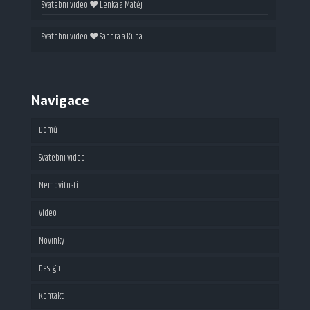
Svatební video ❤ Lenka a Matěj
Svatební video ❤ Sandra a Kuba
Navigace
Domů
Svatební video
Nemovitosti
Video
Fotografie
Novinky
Videoprohlídky
Maturitní video
Design
Virtuální prohlídky
Videoprohlídky nemovitostí
Kontakt
Virtual staging
360 video spin
Webové stránky