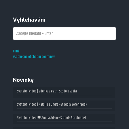
Vyhlehávání
O mě
Všeobecné obchodní podmínky
Novinky
Svatební video | Zdenka a Petr – Stodola Suška
Svatební video | Natálie a Ondra – Stodola Borohrádek
Svatební video ❤ Anet a Adam – Stodola Borohrádek