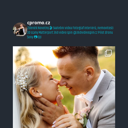
Vizualizace interiérů
Reference
cpromo.cz
Zdeněk Novotný 🎬
Svatební videa
Fotograf interiérů, nemovitostí
3D scany Matterport
360 video spin @360videospin.cz
Pilot dronu
Sony 📷 DJI