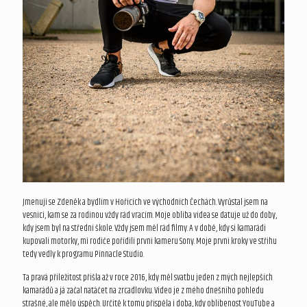
Jmenuji se Zdeněk a bydlím v Hořicích ve východních Čechách. Vyrůstal jsem na
vesnici, kam se za rodinou vždy rád vracím. Moje obliba videa se datuje už do doby,
kdy jsem byl na střední škole. Vždy jsem měl rád filmy. A v době, kdy si kamarádi
kupovali motorky, mi rodiče pořídili první kameru Sony. Moje první kroky ve střihu
tedy vedly k programu Pinnacle Studio.
Ta pravá příležitost přišla až v roce 2016, kdy měl svatbu jeden z mých nejlepších
kamarádů a já začal natáčet na zrcadlovku. Video je z mého dnešního pohledu
strašné, ale mělo úspěch. Určitě k tomu přispěla i doba, kdy oblíbenost YouTube a