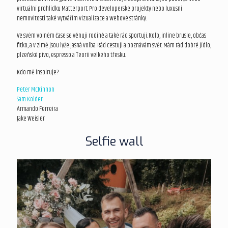
virtuální prohlídku Matterport. Pro developerské projekty nebo luxusní
nemovitosti také vytvářím vizualizace a webové stránky.
Ve svém volném čase se věnuji rodině a také rád sportuji. Kolo, inline brusle, občas
fitko, a v zimě jsou lyže jasná volba. Rád cestuji a poznávám svět. Mám rád dobré jídlo,
plzeňské pivo, espresso a Teorii velkého třesku.
Kdo mě inspiruje?
Peter McKinnon
Sam Kolder
Armando Ferreira
Jake Weisler
Selfie wall