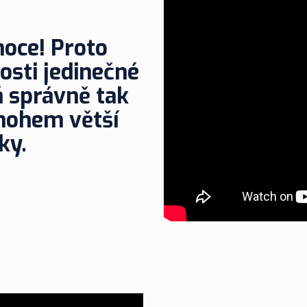
moce! Proto
osti jedinečné
á správně tak
mnohem větší
ky.