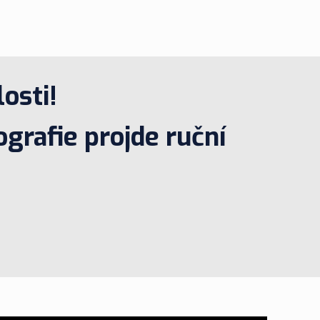
osti!
grafie projde ruční