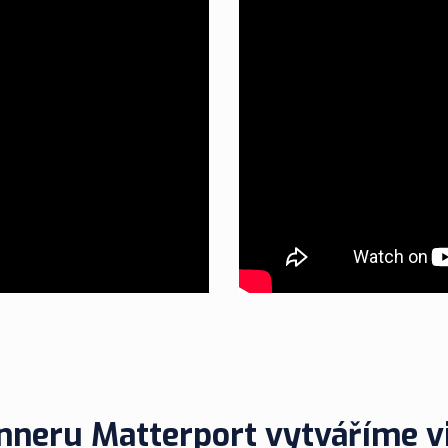
neru Matterport vytváříme vi