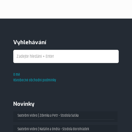
Vyhlehávání
O mě
Všeobecné obchodní podmínky
Novinky
Svatební video | Zdenka a Petr – Stodola Suška
Svatební video | Natálie a Ondra – Stodola Borohrádek