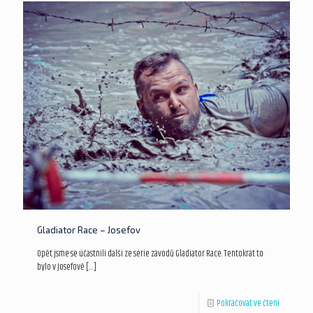
Gladiator Race – Josefov
Opět jsme se účastnili další ze série závodů Gladiator Race. Tentokrát to
bylo v Josefově
[…]
Pokračovat ve čtení