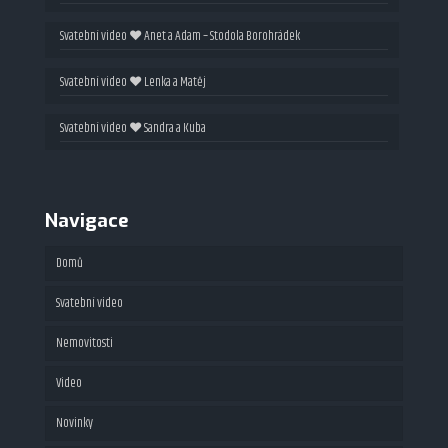
Svatební video ❤ Anet a Adam – Stodola Borohrádek
Svatební video ❤ Lenka a Matěj
Svatební video ❤ Sandra a Kuba
Navigace
Domů
Svatební video
Nemovitosti
Video
Fotografie
Novinky
Videoprohlídky
Maturitní video