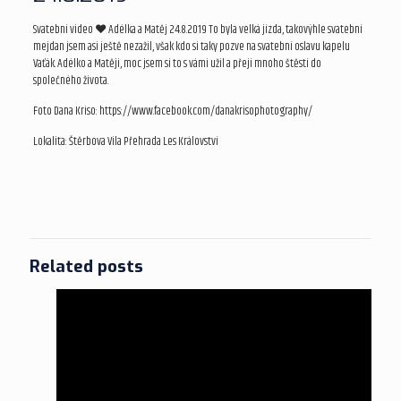
Svatební video ❤ Adélka a Matěj 24.8.2019 To byla velká jízda, takovýhle svatební
mejdan jsem asi ještě nezažil, však kdo si taky pozve na svatební oslavu kapelu
Vaťák. Adélko a Matěji, moc jsem si to s vámi užil a přeji mnoho štěstí do
společného života.
Foto Dana Kriso: https://www.facebook.com/danakrisophotography/
Lokalita: Štěrbova Vila Přehrada Les Království
Related posts