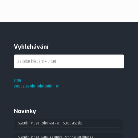
Vyhlehávání
O mě
Všeobecné obchodní podmínky
Novinky
Svatební video | Zdenka a Petr – Stodola Suška
Svatební video | Natálie a Ondra – Stodola Borohrádek