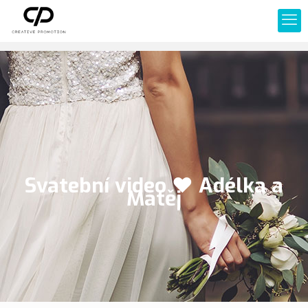
Svatební video ❤ Adélka a
Matěj