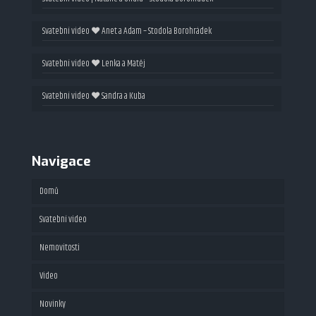
Svatební video ❤ Anet a Adam – Stodola Borohrádek
Svatební video ❤ Lenka a Matěj
Svatební video ❤ Sandra a Kuba
Navigace
Domů
Svatební video
Nemovitosti
Video
Fotografie
Novinky
Videoprohlídky
Maturitní video