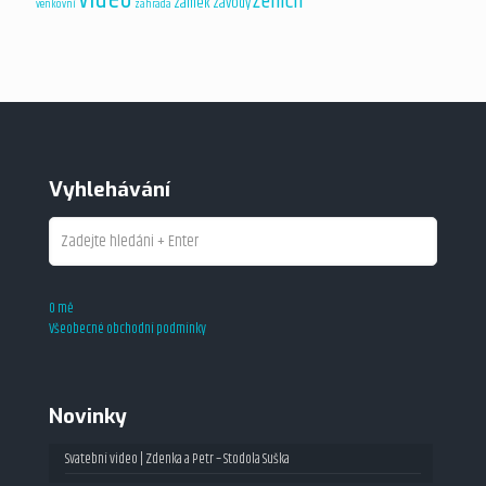
ženich
zámek
závody
venkovní
zahrada
Vyhlehávání
O mě
Všeobecné obchodní podmínky
Novinky
Svatební video | Zdenka a Petr – Stodola Suška