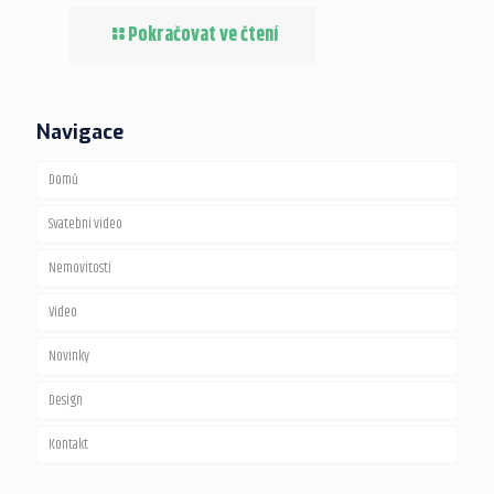
Pokračovat ve čtení
Navigace
Domů
Svatební video
Nemovitosti
Video
Fotografie
Novinky
Videoprohlídky
Maturitní video
Design
Virtuální prohlídky
Videoprohlídky nemovitostí
Kontakt
Virtual staging
360 video spin
Webové stránky
Vizualizace interiérů