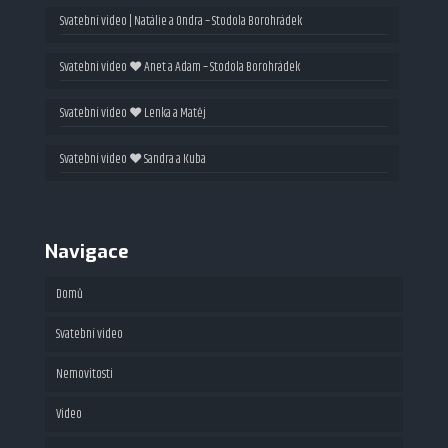
Svatební video | Natálie a Ondra – Stodola Borohrádek
Svatební video ❤ Anet a Adam – Stodola Borohrádek
Svatební video ❤ Lenka a Matěj
Svatební video ❤ Sandra a Kuba
Navigace
Domů
Svatební video
Nemovitosti
Video
Fotografie