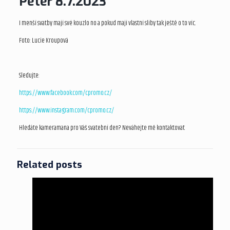
Peter 8.7.2023
I menší svatby mají své kouzlo no a pokud mají vlastní sliby tak ještě o to víc.
Foto: Lucie Kroupová
Sledujte:
https://www.facebook.com/cpromo.cz/
https://www.instagram.com/cpromo.cz/
Hledáte kameramana pro Váš svatební den? Neváhejte mě kontaktovat
Related posts