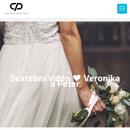
Svatební video ❤ Veronika
a Peter