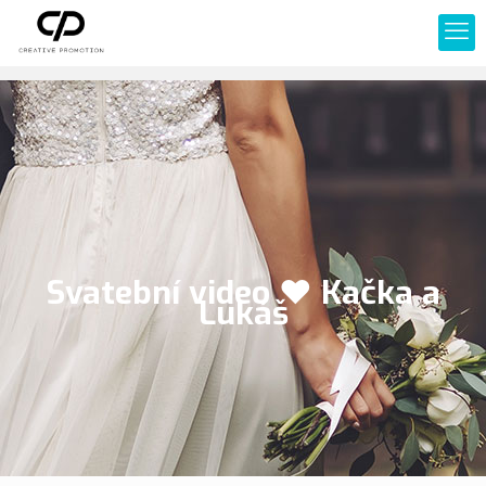
Svatební video ❤ Kačka a
Lukáš