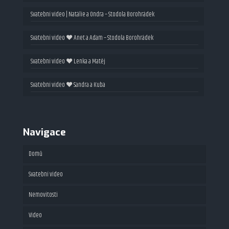
Svatební video | Natálie a Ondra – Stodola Borohrádek
Svatební video ❤ Anet a Adam – Stodola Borohrádek
Svatební video ❤ Lenka a Matěj
Svatební video ❤ Sandra a Kuba
Navigace
Domů
Svatební video
Nemovitosti
Video
Fotografie