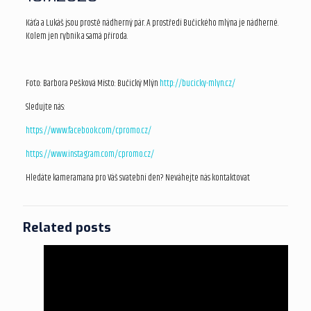
Káťa a Lukáš jsou prostě nádherný pár. A prostředí Bučického mlýna je nádherné.
Kolem jen rybník a samá příroda.
Foto: Barbora Pešková Místo: Bučický Mlýn
http://bucicky-mlyn.cz/
Sledujte nás:
https://www.facebook.com/cpromo.cz/
https://www.instagram.com/cpromo.cz/
Hledáte kameramana pro Váš svatební den? Neváhejte nás kontaktovat
Related posts