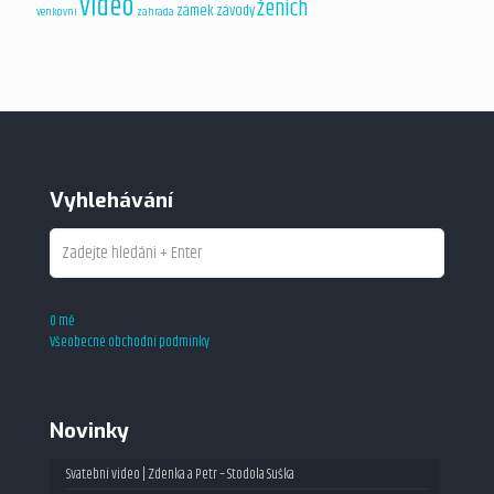
video
ženich
zámek
závody
venkovní
zahrada
Vyhlehávání
O mě
Všeobecné obchodní podmínky
Novinky
Svatební video | Zdenka a Petr – Stodola Suška