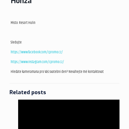
Honza
Místo: Resort Hulín
Sledujte:
https://www.facebook.com/cpromo.cz/
https://www.instagram.com/cpromo.cz/
Hledáte kameramana pro Váš svatební den? Neváhejte mě kontaktovat
Related posts