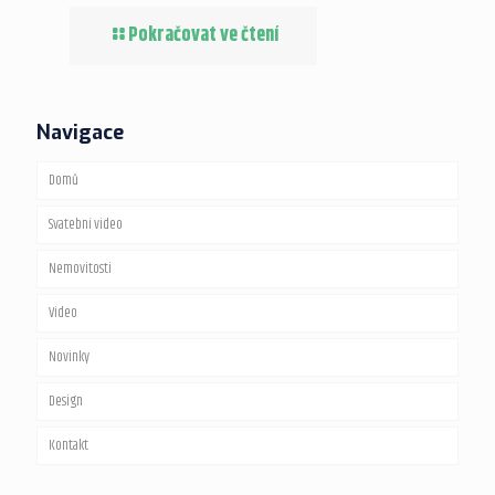
Pokračovat ve čtení
Navigace
Domů
Svatební video
Nemovitosti
Video
Fotografie
Novinky
Videoprohlídky
Maturitní video
Design
Virtuální prohlídky
Videoprohlídky nemovitostí
Kontakt
Virtual staging
360 video spin
Webové stránky
Vizualizace interiérů