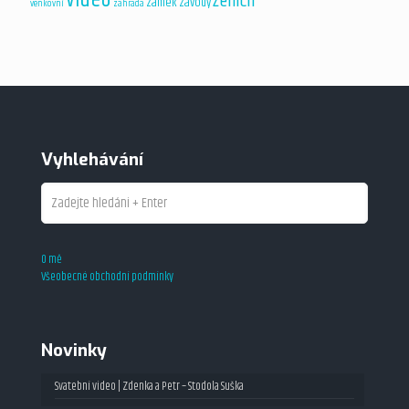
ženich
zámek
závody
venkovní
zahrada
Vyhlehávání
O mě
Všeobecné obchodní podmínky
Novinky
Svatební video | Zdenka a Petr – Stodola Suška