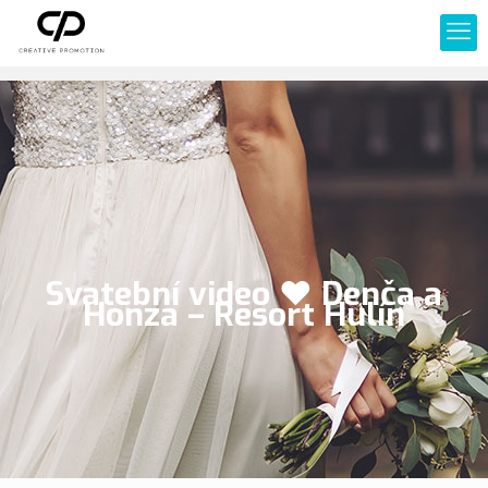
Svatební video ❤ Denča a
Honza – Resort Hulín