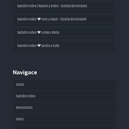
Svatební video | Natálie a Ondra – Stodola Borohrádek
Svatební video ❤ Anet a Adam – Stodola Borohrádek
Svatební video ❤ Lenka a Matěj
Svatební video ❤ Sandra a Kuba
Navigace
Domů
Svatební video
Nemovitosti
Video
Fotografie