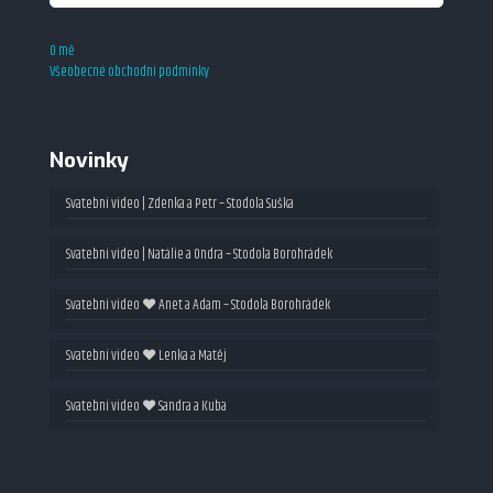
O mě
Všeobecné obchodní podmínky
Novinky
Svatební video | Zdenka a Petr – Stodola Suška
Svatební video | Natálie a Ondra – Stodola Borohrádek
Svatební video ❤ Anet a Adam – Stodola Borohrádek
Svatební video ❤ Lenka a Matěj
Svatební video ❤ Sandra a Kuba