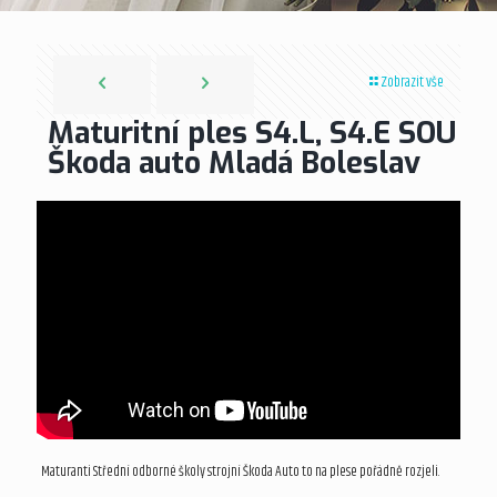
Zobrazit vše
Maturitní ples S4.L, S4.E SOU
Škoda auto Mladá Boleslav
Maturanti Střední odborné školy strojní Škoda Auto to na plese pořádně rozjeli.