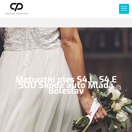
Maturitní ples S4.L, S4.E
SOU Škoda auto Mladá
Boleslav